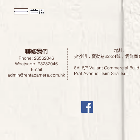
聯絡我們
地址:
尖沙咀，寶勒巷22-24號，雲龍商
Phone: 26562046
Whatsapp: 93282046
8A, 8/F Valiant Commercial Build
Email
Prat Avenue, Tsim Sha Tsui
admin@rentacamera.com.hk