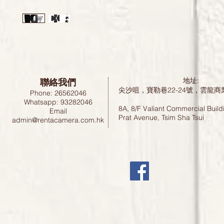
聯絡我們
地址:
尖沙咀，寶勒巷22-24號，雲龍商
Phone: 26562046
Whatsapp: 93282046
8A, 8/F Valiant Commercial Build
Email
Prat Avenue, Tsim Sha Tsui
admin@rentacamera.com.hk