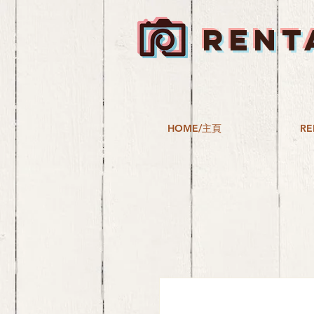
RENT
HOME/主頁
RE