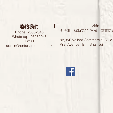
聯絡我們
地址:
尖沙咀，寶勒巷22-24號，雲龍商
Phone: 26562046
Whatsapp: 93282046
8A, 8/F Valiant Commercial Build
Email
Prat Avenue, Tsim Sha Tsui
admin@rentacamera.com.hk