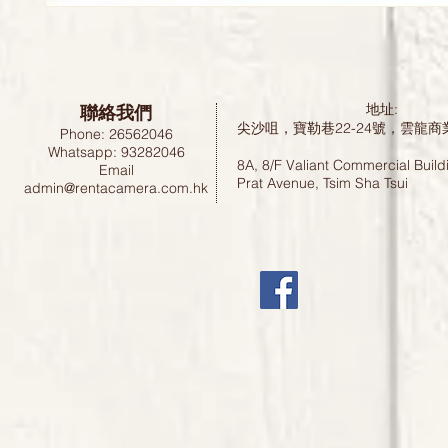
聯絡我們
地址:
尖沙咀，寶勒巷22-24號，雲龍商
Phone: 26562046
Whatsapp: 93282046
8A, 8/F Valiant Commercial Build
Email
Prat Avenue, Tsim Sha Tsui
admin@rentacamera.com.hk