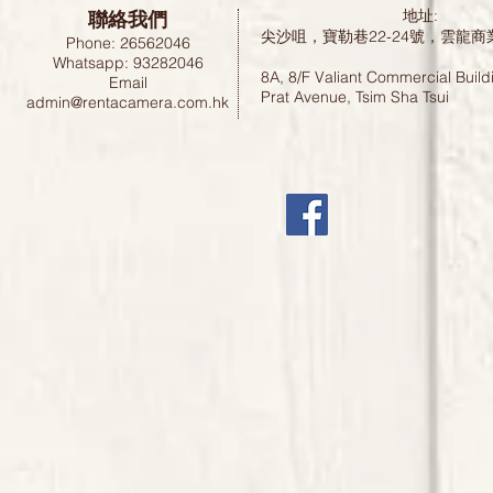
聯絡我們
地址:
尖沙咀，寶勒巷22-24號，雲龍商
Phone: 26562046
Whatsapp: 93282046
8A, 8/F Valiant Commercial Build
Email
Prat Avenue, Tsim Sha Tsui
admin@rentacamera.com.hk