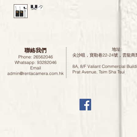
聯絡我們
地址:
尖沙咀，寶勒巷22-24號，雲龍商
Phone: 26562046
Whatsapp: 93282046
8A, 8/F Valiant Commercial Build
Email
Prat Avenue, Tsim Sha Tsui
admin@rentacamera.com.hk