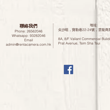
聯絡我們
地址:
尖沙咀，寶勒巷22-24號，雲龍商
Phone: 26562046
Whatsapp: 93282046
8A, 8/F Valiant Commercial Build
Email
Prat Avenue, Tsim Sha Tsui
admin@rentacamera.com.hk