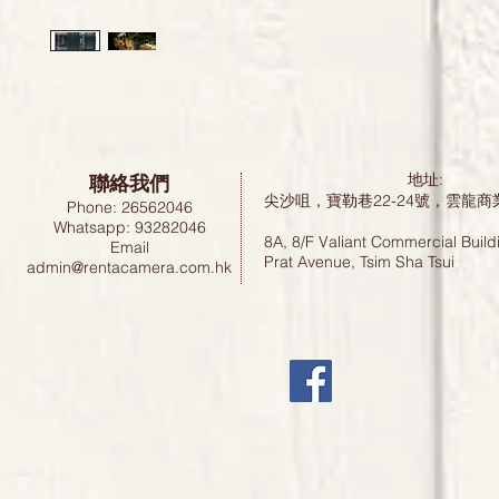
聯絡我們
地址:
尖沙咀，寶勒巷22-24號，雲龍商
Phone: 26562046
Whatsapp: 93282046
8A, 8/F Valiant Commercial Build
Email
Prat Avenue, Tsim Sha Tsui
admin@rentacamera.com.hk