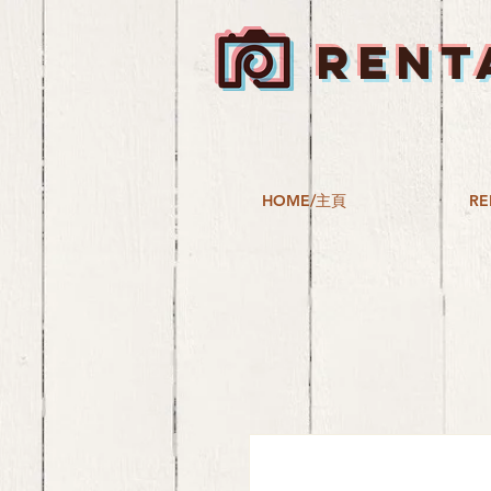
RENT
HOME/主頁
RE