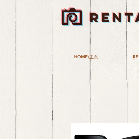
RENT
HOME/主頁
RE