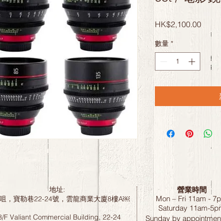
價
HK$2,100.00
格
數量
*
營業時間
地址:
Mon – Fri 11am - 7
咀，寶勒巷22-24號，雲龍商業大廈8樓A￼
Saturday
11am-5p
8/F Valiant Commercial Building, 22-24
Sunday by
appointment