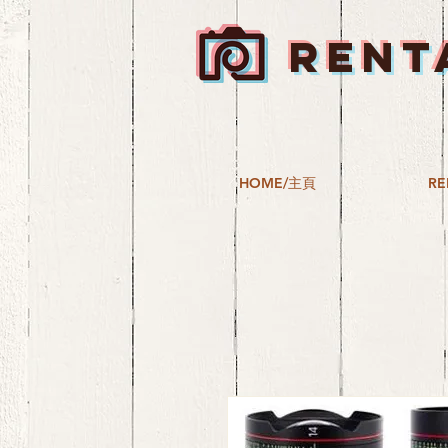
RENT
HOME/主頁
RE