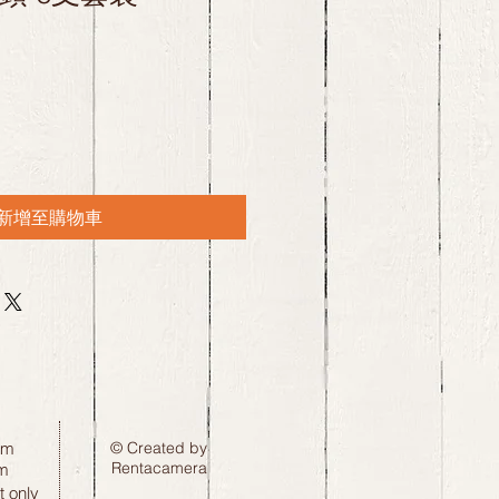
新增至購物車
pm
© Created by
Rentacamera
m
 only