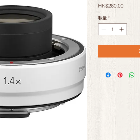
價
HK$280.00
格
數量
*