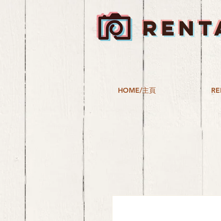
RENT
HOME/主頁
RE