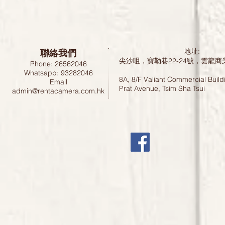
聯絡我們
地址:
尖沙咀，寶勒巷22-24號，雲龍商
Phone: 26562046
Whatsapp: 93282046
8A, 8/F Valiant Commercial Build
Email
Prat Avenue, Tsim Sha Tsui
admin@rentacamera.com.hk