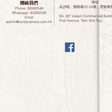
聯絡我們
地址:
尖沙咀，寶勒巷22-24號，雲龍商
Phone: 26562046
Whatsapp: 93282046
8A, 8/F Valiant Commercial Build
Email
Prat Avenue, Tsim Sha Tsui
admin@rentacamera.com.hk