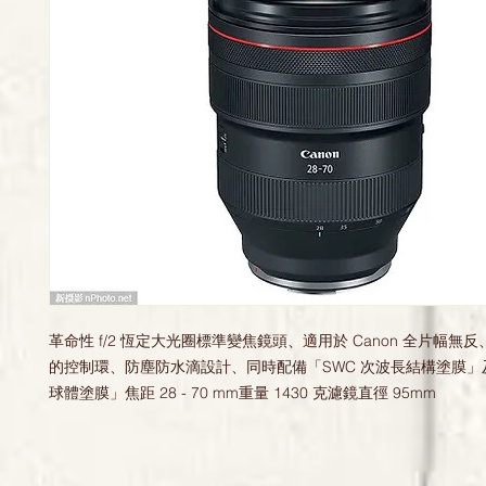
革命性 f/2 恆定大光圈標準變焦鏡頭、適用於 Canon 全片幅無反、
的控制環、防塵防水滴設計、同時配備「SWC 次波長結構塗膜」及
球體塗膜」焦距 28 - 70 mm重量 1430 克濾鏡直徑 95mm