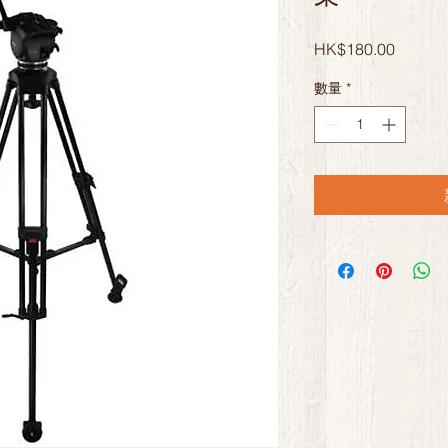
價
HK$180.00
格
數量
*