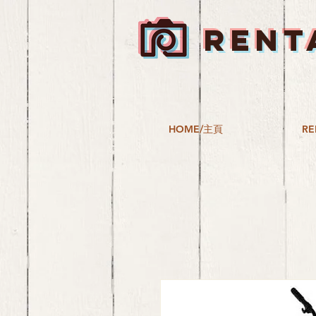
RENT
HOME/主頁
RE