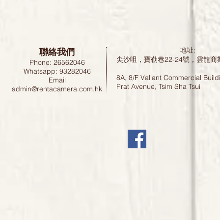
聯絡我們
地址:
尖沙咀，寶勒巷22-24號，雲龍商
Phone: 26562046
Whatsapp: 93282046
8A, 8/F Valiant Commercial Build
Email
Prat Avenue, Tsim Sha Tsui
admin@rentacamera.com.hk