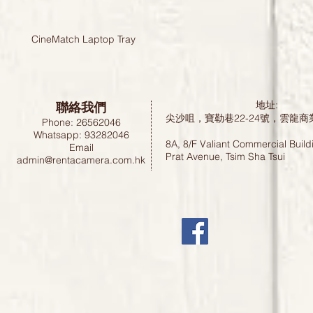
CineMatch Laptop Tray
聯絡我們
地址:
尖沙咀，寶勒巷22-24號，雲龍商
Phone: 26562046
Whatsapp: 93282046
8A, 8/F Valiant Commercial Build
Email
Prat Avenue, Tsim Sha Tsui
admin@rentacamera.com.hk