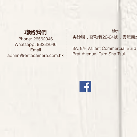
聯絡我們
地址:
尖沙咀，寶勒巷22-24號，雲龍商
Phone: 26562046
Whatsapp: 93282046
8A, 8/F Valiant Commercial Build
Email
Prat Avenue, Tsim Sha Tsui
admin@rentacamera.com.hk