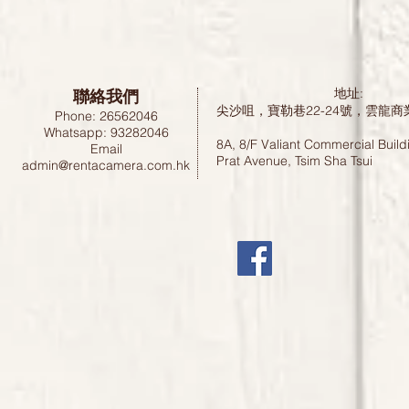
聯絡我們
地址:
尖沙咀，寶勒巷22-24號，雲龍商
Phone: 26562046
Whatsapp: 93282046
8A, 8/F Valiant Commercial Build
Email
Prat Avenue, Tsim Sha Tsui
admin@rentacamera.com.hk