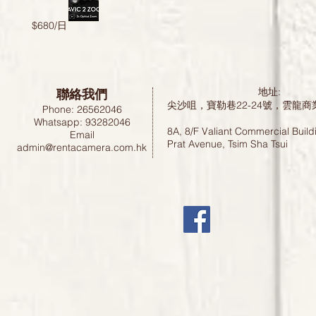
$680/日
聯絡我們
地址:
尖沙咀，寶勒巷22-24號，雲龍商
Phone: 26562046
Whatsapp: 93282046
8A, 8/F Valiant Commercial Build
Email
Prat Avenue, Tsim Sha Tsui
admin@rentacamera.com.hk