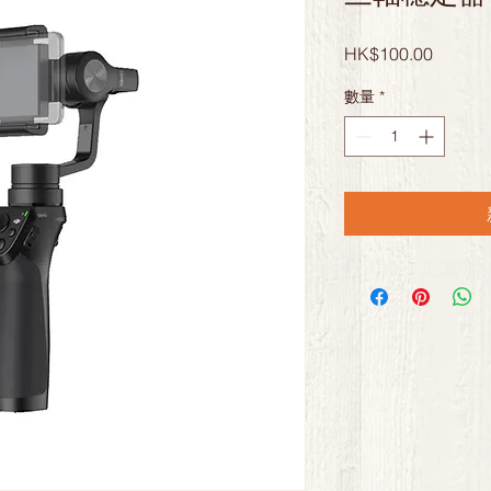
價
HK$100.00
格
數量
*