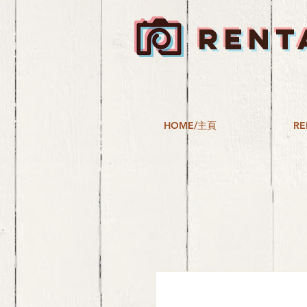
RENT
HOME/主頁
RE