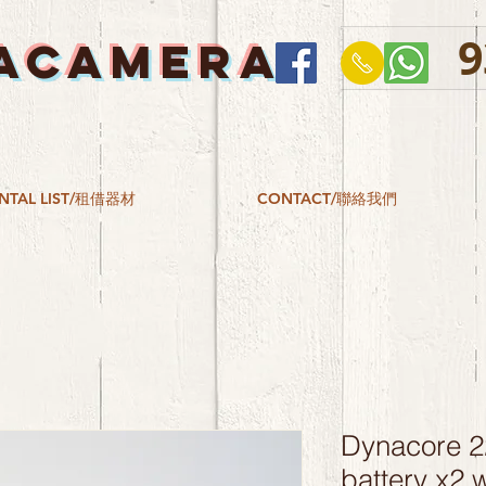
9
ACAMERA
NTAL LIST/租借器材
CONTACT/聯絡我們
Dynacore 
battery x2 