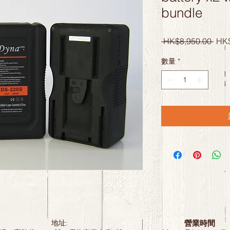
bundle
一
 HK$8,950.00 
HK$
般
數量
*
價
格
營業時間
地址: