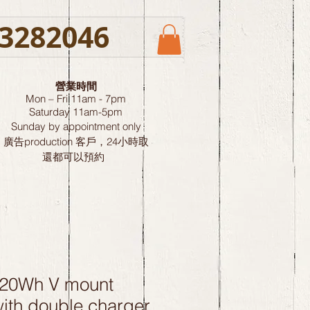
3282046
營業時間
Mon – Fri 11am - 7pm
Saturday
11am-5pm
Sunday by
appointment only
廣告production 客戶，24小時取
還都可以預約
220Wh V mount
with double charger