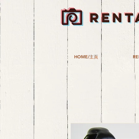
RENT
HOME/主頁
RE