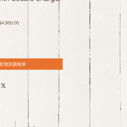
促
4,950.00
銷
價
格
新增至購物車