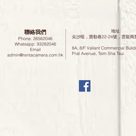
聯絡我們
地址:
尖沙咀，寶勒巷22-24號，雲龍商
Phone: 26562046
Whatsapp: 93282046
8A, 8/F Valiant Commercial Build
Email
Prat Avenue, Tsim Sha Tsui
admin@rentacamera.com.hk