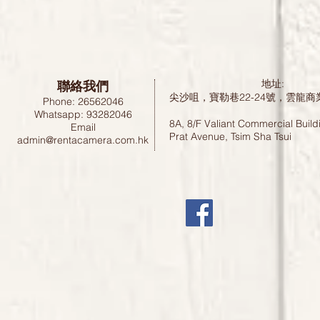
聯絡我們
地址:
尖沙咀，寶勒巷22-24號，雲龍商
Phone: 26562046
Whatsapp: 93282046
8A, 8/F Valiant Commercial Build
Email
Prat Avenue, Tsim Sha Tsui
admin@rentacamera.com.hk