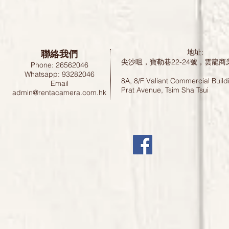
聯絡我們
地址:
尖沙咀，寶勒巷22-24號，雲龍商
Phone: 26562046
Whatsapp: 93282046
8A, 8/F Valiant Commercial Build
Email
Prat Avenue, Tsim Sha Tsui
admin@rentacamera.com.hk