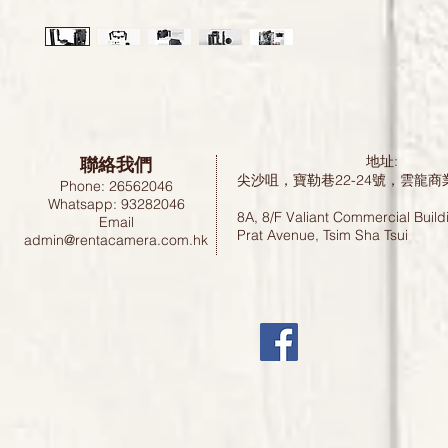
聯絡我們
地址:
尖沙咀，寶勒巷22-24號，雲龍商
Phone: 26562046
Whatsapp: 93282046
8A, 8/F Valiant Commercial Build
Email
Prat Avenue, Tsim Sha Tsui
admin@rentacamera.com.hk