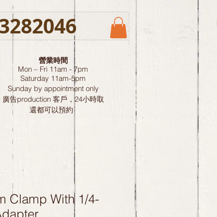
3282046
營業時間
Mon – Fri 11am - 7pm
Saturday
11am-5pm
Sunday by
appointment only
廣告production 客戶，24小時取
還都可以預約
m Clamp With 1/4-
Adapter