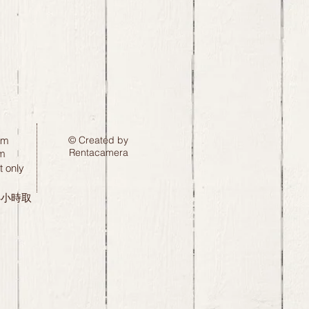
pm
© Created by
Rentacamera
m
 only
24小時取