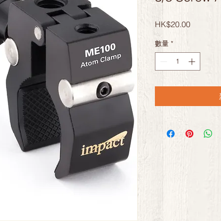
價
HK$20.00
格
數量
*