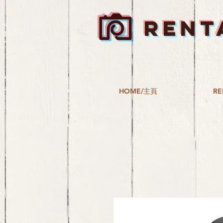
RENT
HOME/主頁
RE