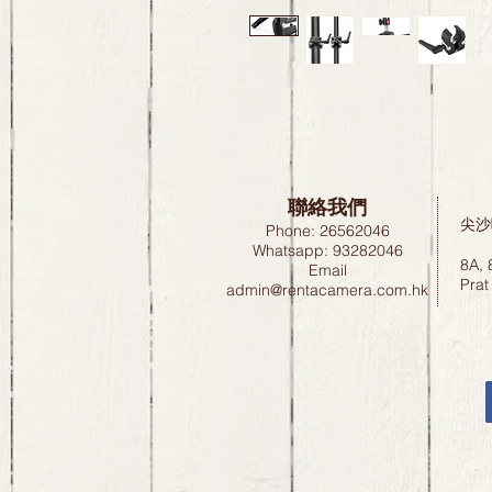
聯絡我們
尖沙
Phone: 26562046
Whatsapp: 93282046
8A, 
Email
Prat
admin@rentacamera.com.hk