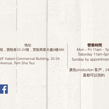
營業時間
地址:
Mon – Fri 11am - 7
咀，寶勒巷22-24號，雲龍商業大廈8樓A￼
Saturday
11am-5p
8/F Valiant Commercial Building, 22-24
Sunday by
appointment
 Avenue, Tsim Sha Tsui
廣告production 客戶，
還都可以預約