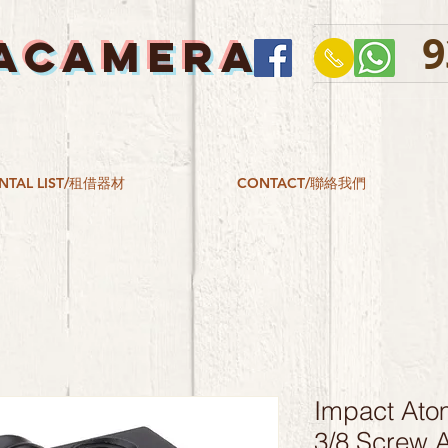
9
ACAMERA
NTAL LIST/租借器材
CONTACT/聯絡我們
Impact Ato
3/8 Screw 