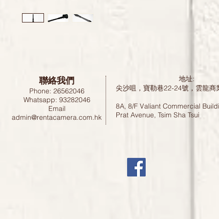
聯絡我們
地址:
尖沙咀，寶勒巷22-24號，雲龍商
Phone: 26562046
Whatsapp: 93282046
8A, 8/F Valiant Commercial Build
Email
Prat Avenue, Tsim Sha Tsui
admin@rentacamera.com.hk