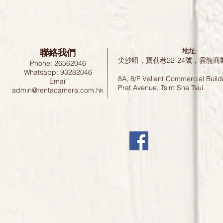
聯絡我們
地址:
尖沙咀，寶勒巷22-24號，雲龍商
Phone: 26562046
Whatsapp: 93282046
8A, 8/F Valiant Commercial Build
Email
Prat Avenue, Tsim Sha Tsui
admin@rentacamera.com.hk