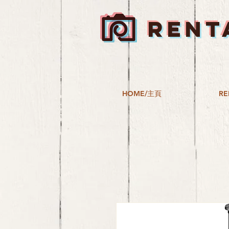
RENT
HOME/主頁
RE