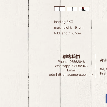
loading 8KG

max height: 191cm

fold length: 67cm
聯絡我們
尖沙
Phone: 26562046
Whatsapp: 93282046
8A, 
Email
Prat
admin@rentacamera.com.hk