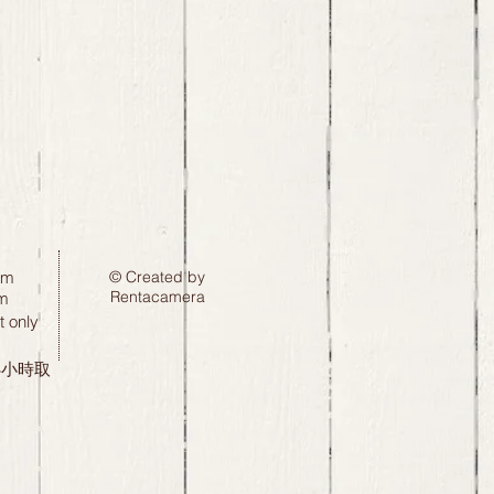
pm
© Created by
Rentacamera
m
 only
24小時取