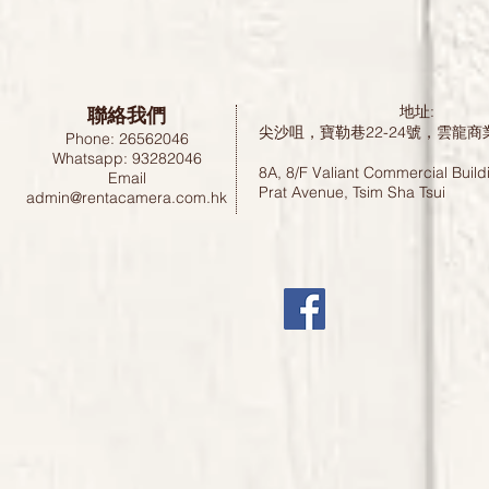
聯絡我們
地址:
尖沙咀，寶勒巷22-24號，雲龍商
Phone: 26562046
Whatsapp: 93282046
8A, 8/F Valiant Commercial Build
Email
Prat Avenue, Tsim Sha Tsui
admin@rentacamera.com.hk