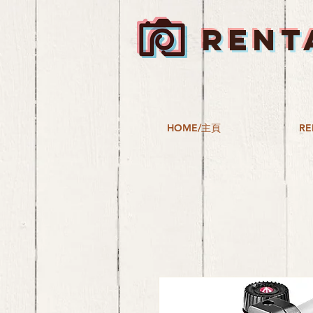
RENT
HOME/主頁
RE