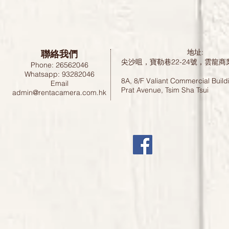
聯絡我們
地址:
尖沙咀，寶勒巷22-24號，雲龍商
Phone: 26562046
Whatsapp: 93282046
8A, 8/F Valiant Commercial Build
Email
Prat Avenue, Tsim Sha Tsui
admin@rentacamera.com.hk