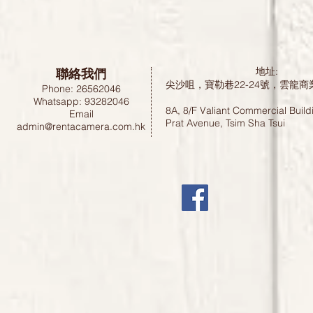
聯絡我們
地址:
尖沙咀，寶勒巷22-24號，雲龍商
Phone: 26562046
Whatsapp: 93282046
8A, 8/F Valiant Commercial Build
Email
Prat Avenue, Tsim Sha Tsui
admin@rentacamera.com.hk