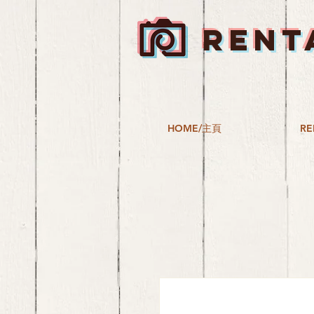
RENT
HOME/主頁
RE