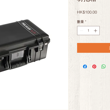
價
HK$100.00
格
數量
*