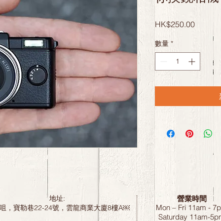
價
HK$250.00
格
數量
*
營業時間
地址:
Mon – Fri 11am - 7
咀，寶勒巷22-24號，雲龍商業大廈8樓A￼
Saturday
11am-5p