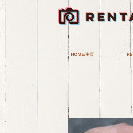
RENT
HOME/主頁
RE