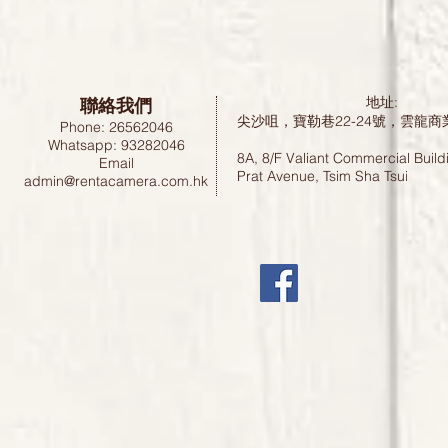
聯絡我們
地址:
尖沙咀，寶勒巷22-24號，雲龍商
Phone: 26562046
Whatsapp: 93282046
8A, 8/F Valiant Commercial Build
Email
Prat Avenue, Tsim Sha Tsui
admin@rentacamera.com.hk