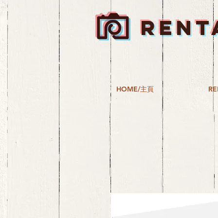
RENT
HOME/主頁
RE