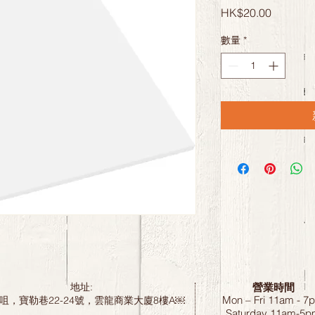
價
HK$20.00
格
數量
*
營業時間
地址:
Mon – Fri 11am - 7
咀，寶勒巷22-24號，雲龍商業大廈8樓A￼
Saturday
11am-5p