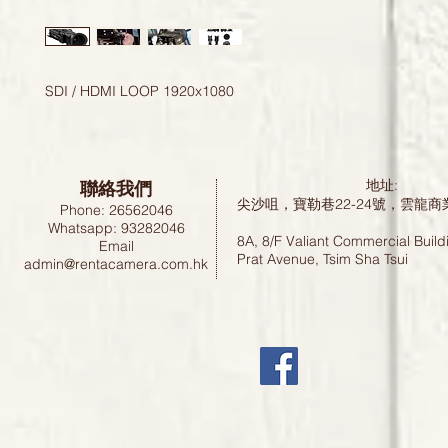
SDI / HDMI LOOP 1920x1080
聯絡我們
地址:
尖沙咀，寶勒巷22-24號，雲龍商
Phone: 26562046
Whatsapp: 93282046
8A, 8/F Valiant Commercial Build
Email
Prat Avenue, Tsim Sha Tsui
admin@rentacamera.com.hk