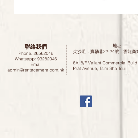
聯絡我們
地址:
尖沙咀，寶勒巷22-24號，雲龍商
Phone: 26562046
Whatsapp: 93282046
8A, 8/F Valiant Commercial Build
Email
Prat Avenue, Tsim Sha Tsui
admin@rentacamera.com.hk