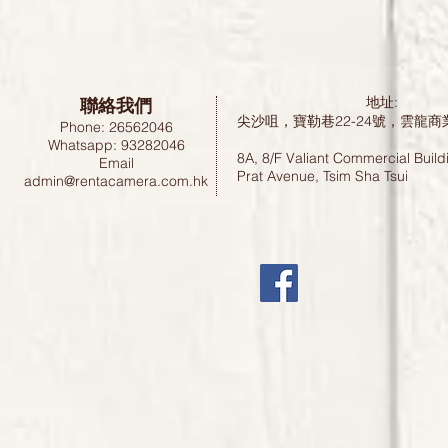
聯絡我們
地址:
尖沙咀，寶勒巷22-24號，雲龍商
Phone: 26562046
Whatsapp: 93282046
8A, 8/F Valiant Commercial Build
Email
Prat Avenue, Tsim Sha Tsui
admin@rentacamera.com.hk