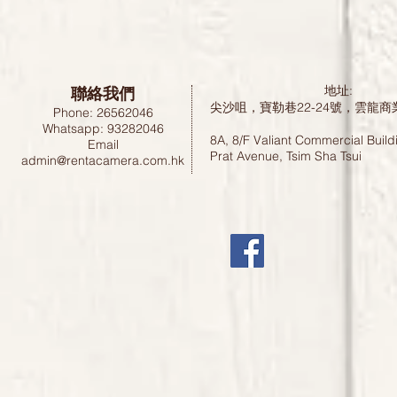
聯絡我們
地址:
尖沙咀，寶勒巷22-24號，雲龍商
Phone: 26562046
Whatsapp: 93282046
8A, 8/F Valiant Commercial Build
Email
Prat Avenue, Tsim Sha Tsui
admin@rentacamera.com.hk