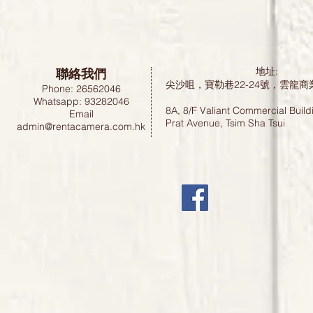
聯絡我們
地址:
尖沙咀，寶勒巷22-24號，雲龍商
Phone: 26562046
Whatsapp: 93282046
8A, 8/F Valiant Commercial Build
Email
Prat Avenue, Tsim Sha Tsui
admin@rentacamera.com.hk