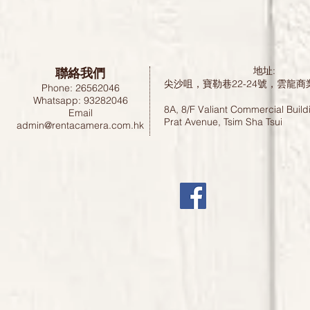
聯絡我們
地址:
尖沙咀，寶勒巷22-24號，雲龍商
Phone: 26562046
Whatsapp: 93282046
8A, 8/F Valiant Commercial Build
Email
Prat Avenue, Tsim Sha Tsui
admin@rentacamera.com.hk