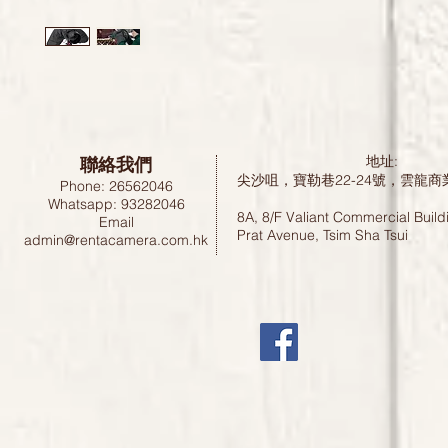
聯絡我們
地址:
尖沙咀，寶勒巷22-24號，雲龍商
Phone: 26562046
Whatsapp: 93282046
8A, 8/F Valiant Commercial Build
Email
Prat Avenue, Tsim Sha Tsui
admin@rentacamera.com.hk