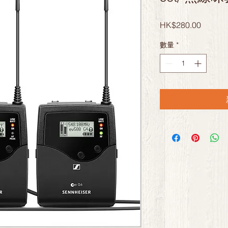
價
HK$280.00
格
數量
*