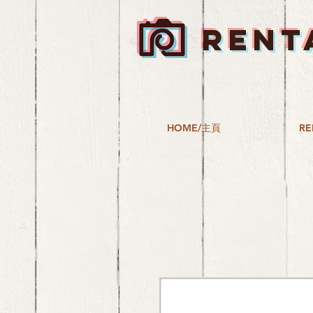
RENT
HOME/主頁
RE