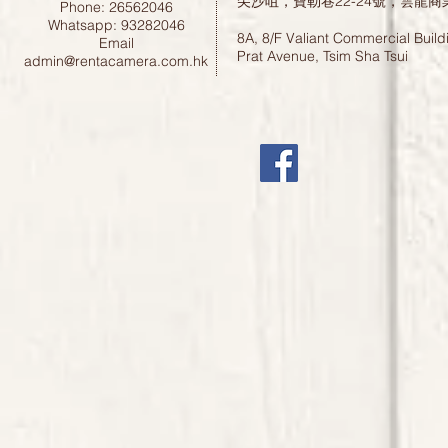
尖沙咀，寶勒巷22-24號，雲龍商
Phone: 26562046
Whatsapp: 93282046
8A, 8/F Valiant Commercial Build
Email
Prat Avenue, Tsim Sha Tsui
admin@rentacamera.com.hk