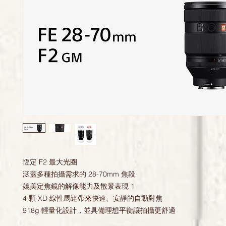
恆定 F2 最大光圈
涵蓋多種拍攝需求的 28-70mm 焦段
媲美定焦鏡的解像能力及散景表現 1
4 顆 XD 線性馬達帶來快速、安靜的自動對焦
918g 輕量化設計，並具備理想平衡讓拍攝更舒適