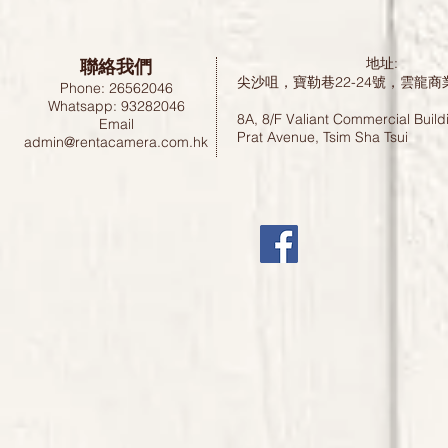
聯絡我們
地址:
尖沙咀，寶勒巷22-24號，雲龍商
Phone: 26562046
Whatsapp: 93282046
8A, 8/F Valiant Commercial Build
Email
Prat Avenue, Tsim Sha Tsui
admin@rentacamera.com.hk