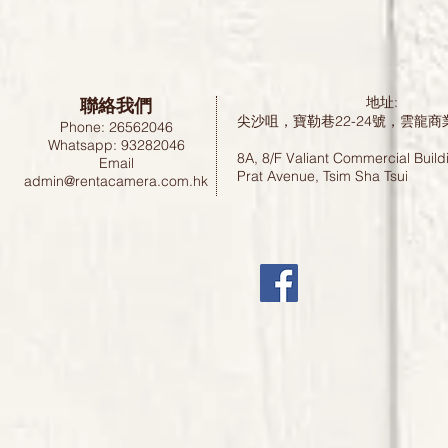
聯絡我們
地址:
尖沙咀，寶勒巷22-24號，雲龍商
Phone: 26562046
Whatsapp: 93282046
8A, 8/F Valiant Commercial Build
Email
Prat Avenue, Tsim Sha Tsui
admin@rentacamera.com.hk